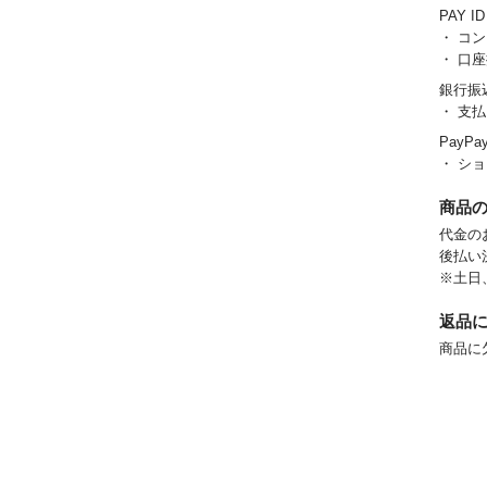
PAY I
・ コ
・ 口
銀行振
・ 支
PayPa
・ シ
商品
代金の
後払い
※土日
返品
商品に