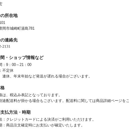
宏
者の所在地
101
豊岡市城崎町湯島781
者の連絡先
時間・ショップ情報など
：9：00～21：00
：不定休
、連休、年末年始など発送が遅れる場合がございます。
価格
格は、税込み表記となっております。
別途配送料が掛かる場合もございます。配送料に関しては商品詳細ページを
の支払方法・時期
法：クレジットカードによる決済がご利用いただけます。
期：商品注文確定時にお支払いが確定いたします。