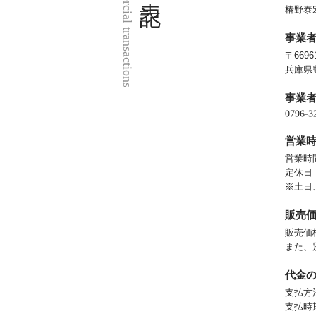
椿野泰
事業
〒6696
兵庫県
事業
営業
営業時間
定休日
※土日
販売
販売価
また、
代金
支払方
支払時