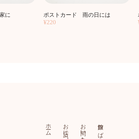
家に
ポストカード 雨の日には
¥220
ホーム
お店について
お問い合わせ
旅館 つばき乃